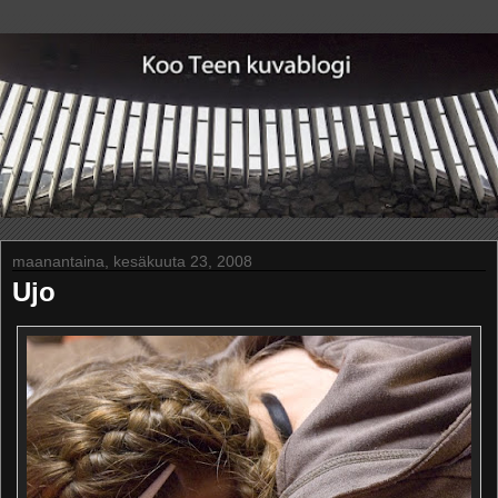
maanantaina, kesäkuuta 23, 2008
Ujo